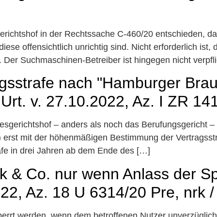
erichtshof in der Rechtssache C-460/20 entschieden, d
ese offensichtlich unrichtig sind. Nicht erforderlich ist
 Der Suchmaschinen-Betreiber ist hingegen nicht verpflic
agsstrafe nach "Hamburger Brau
Urt. v. 27.10.2022, Az. I ZR 14
desgerichtshof – anders als noch das Berufungsgericht –
 erst mit der höhenmäßigen Bestimmung der Vertragsstra
rafe in drei Jahren ab dem Ende des […]
 & Co. nur wenn Anlass der Spe
2, Az. 18 U 6314/20 Pre, nrk /
rrt werden, wenn dem betroffenen Nutzer unverzüglich de