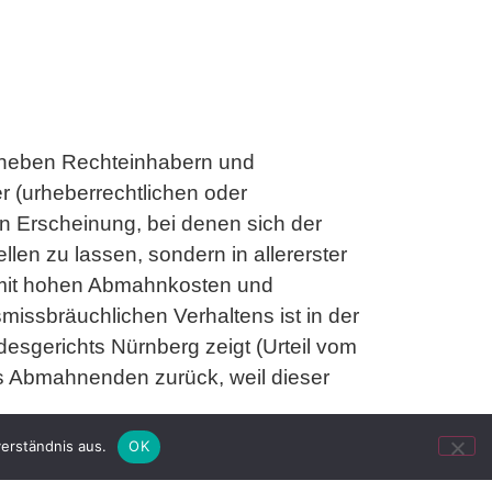
: neben Rechteinhabern und
r (urheberrechtlichen oder
n Erscheinung, bei denen sich der
len zu lassen, sondern in allererster
mit hohen Abmahnkosten und
issbräuchlichen Verhaltens ist in der
desgerichts Nürnberg zeigt (Urteil vom
es Abmahnenden zurück, weil dieser
erständnis aus.
OK
 insgesamt 199 Abmahnungen wegen
erlangten Anwaltskosten betrugen