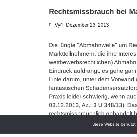
Rechtsmissbrauch bei 
Vy
Dezember 23, 2013
Die jüngte "Abmahnwelle" um Red
Marktteilnehmern, die ihre Inter
wettbewerbsrechtlichen) Abmahnu
Eindruck aufdrängt, es gehe gar n
Linie darum, unter dem Vorwan
fantastischen Schadensersatzfor
Praxis leider schwierig, wenn auc
03.12.2013, Az.: 3 U 348/13). D
rechtsmissbräuchlich gehandelt 
What We Do /
Diese Website benutzt 
Vorliegend hatte ein IT-Untern
Schwerpunkte
fehlenden Impressums auf faceb