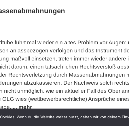
Massenabmahnungen
tube führt mal wieder ein altes Problem vor Augen
essen anlassbezogen verfolgen und das Instrument de
ng maßvoll einsetzen, treten immer wieder andere i
icht darum, einen tatsächlichen Rechtsverstoß abstel
d der Rechtsverletzung durch Massenabmahnungen 
derungen abzukassieren. Der Nachweis solch rechtsm
h nicht unmöglich, wie ein aktueller Fall des Oberlan
as OLG wies (wettbewerbsrechtliche) Ansprüche ein
habe.
... mehr
Cookies. Wenn du die Website weiter nutzt, gehen wir von deinem Einv
ehmer von seinem Anwalt innerhalb von acht Tagen
ook verschicken lassen. Die von den Abgemahnten v