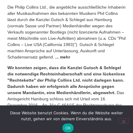
Die Philip Collins Ltd., die angebliche ausschließliche Inhaberin
aller Musikaufnahmen des bekannten Musikers Phil Collins
lässt durch die Kanzlei Gutsch & Schlegel aus Hamburg
(vormals Sasse und Partner) Medienhändler wegen des
Verkaufs sogenannter Bootlegs (nicht lizenzierte Aufnahmen –
meist Mitschnitte von Live-Auftritten) abmahnen (u.a. CDs "Phil
Collins – Live USA (California 1983)"). Gutsch & Schlegel
machten Ansprüche auf Unterlassung, Auskunft und
Schadensersatz geltend.
... mehr
Wir konnten zeigen, dass die Kanzlei Gutsch & Schlegel
die notwendige Rechteinhaberschaft und eine lückenlose
"Rechtekette" der Philip Collins Ltd. nicht darlegen kann.
Dadurch haben wir erfolgreich alle Ansprüche gegen
unsere Mandantin, eine Medienhändlerin, abgewehrt.
Das
Amtsgericht Hamburg schloss sich mit Urteil vom 16.
Dezember 2016 – Az. 31c C 464/15 der Rechtsprechung des
Landgerichts Hamburg vom 27. März 2015 – Az. 308 S 25/14
Diese Website benutzt Cookies. Wenn du die Website weiter
an und wies die Klage vollumfänglich ab.
nutzt, gehen wir von deinem Einverständnis aus.
OK
Bei der Entscheidung des Landgerichts Hamburg handelt es