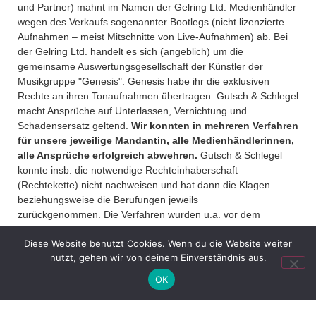
und Partner) mahnt im Namen der Gelring Ltd. Medienhändler
wegen des Verkaufs sogenannter Bootlegs (nicht lizenzierte
Aufnahmen – meist Mitschnitte von Live-Aufnahmen) ab. Bei
der Gelring Ltd. handelt es sich (angeblich) um die
gemeinsame Auswertungsgesellschaft der Künstler der
Musikgruppe "Genesis". Genesis habe ihr die exklusiven
Rechte an ihren Tonaufnahmen übertragen. Gutsch & Schlegel
macht Ansprüche auf Unterlassen, Vernichtung und
Schadensersatz geltend.
Wir konnten in mehreren Verfahren
für unsere jeweilige Mandantin, alle Medienhändlerinnen,
alle Ansprüche erfolgreich abwehren.
Gutsch & Schlegel
konnte insb. die notwendige Rechteinhaberschaft
(Rechtekette) nicht nachweisen und hat dann die Klagen
beziehungsweise die Berufungen jeweils
zurückgenommen. Die Verfahren wurden u.a. vor dem
Landgericht Hamburg zu den Aktenzeichen 310 S 102/15, 308
Diese Website benutzt Cookies. Wenn du die Website weiter
O 113/15 und 308 S 13/15 geführt.
... mehr
nutzt, gehen wir von deinem Einverständnis aus.
Ebenso hatten RAe Gutsch & Schlegel mehrere Verfahren der
OK
Musikgruppe Iron Maiden bereits verloren (Amtsgericht und
Landgericht Hamburg). Verfahren betreffend die
Musikgruppen/Musiker Genesis und Phil Collins konnten wir