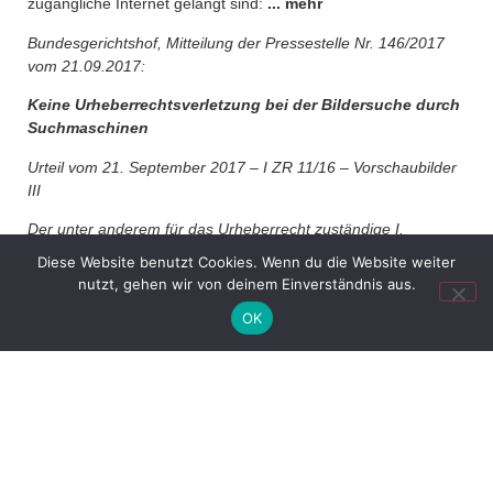
zugängliche Internet gelangt sind:
... mehr
Bundesgerichtshof, Mitteilung der Pressestelle Nr. 146/2017
vom 21.09.2017:
Keine Urheberrechtsverletzung bei der Bildersuche durch
Suchmaschinen
Urteil vom 21. September 2017 – I ZR 11/16 – Vorschaubilder
III
Der unter anderem für das Urheberrecht zuständige I.
Zivilsenat des Bundesgerichtshofs hat heute entschieden,
Diese Website benutzt Cookies. Wenn du die Website weiter
dass eine Anzeige von urheberrechtlich geschützten Bildern,
nutzt, gehen wir von deinem Einverständnis aus.
die von Suchmaschinen im Internet aufgefunden worden sind,
OK
grundsätzlich keine Urheberrechte verletzt.
Die Klägerin betreibt eine Internetseite, auf der sie Fotografien
anbietet. Bestimmte Inhalte ihres Internetauftritts können nur
von registrierten Kunden gegen Zahlung eines Entgelts und
nach Eingabe eines Passworts genutzt werden. Die Kunden
dürfen die im passwortgeschützten Bereich eingestellten
Fotografien auf ihre Rechner herunterladen.