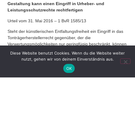
Gestaltung kann einen Eingriff in Urheber- und
Leistungsschutzrechte rechtfertigen
Urteil vom 31. Mai 2016 – 1 BvR 1585/13
Steht der künstlerischen Entfaltungsfreiheit ein Eingriff in das
Tonträgerherstellerrecht gegenüber, der die
Verwertungsmöglichkeiten nur geringfügig beschränkt, können
die Verwertungsinteressen des Tonträgerherstellers zugunsten
Diese Website benutzt Cookies. Wenn du die Website weiter
der Freiheit der künstlerischen Auseinandersetzung
nutzt, gehen wir von deinem Einverständnis aus.
zurückzutreten haben. Dies hat der Erste Senat des
OK
Bundesverfassungsgerichts mit heute verkündetem Urteil
entschieden. Er hat damit einer Verfassungsbeschwerde
stattgegeben, die sich gegen die fachgerichtliche Feststellung
wendete, dass die Übernahme einer zweisekündigen
Rhythmussequenz aus der Tonspur des Musikstücks „Metall
auf Metall" der Band „Kraftwerk" in den Titel „Nur mir" im Wege
des sogenannten Sampling einen Eingriff in das
Tonträgerherstellerrecht darstelle, der nicht durch das Recht
auf freie Benutzung (§ 24 Abs. 1 UrhG) gerechtfertigt sei. Das
vom Bundesgerichtshof für die Anwendbarkeit des § 24 Abs. 1
UrhG auf Eingriffe in das Tonträgerherstellerrecht eingeführte