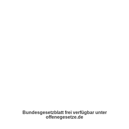
What We Do /
Schwerpunkte
Who We Are /
Über uns
Where To Find Us /
Impressum
Bundesgesetzblatt frei verfügbar unter
offenegesetze.de