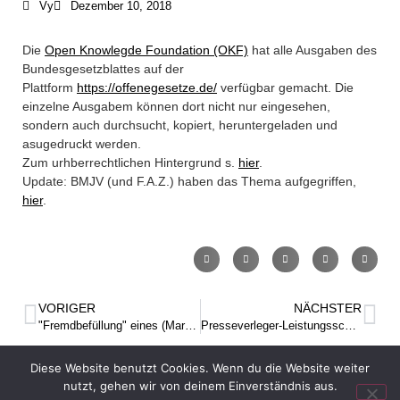
Vy
Dezember 10, 2018
+49 30 5156599-80
office@verweyen.legal
Die
Open Knowlegde Foundation (OKF)
hat alle Ausgaben des
Bundesgesetzblattes auf der
Plattform
https://offenegesetze.de/
verfügbar gemacht. Die
einzelne Ausgabem können dort nicht nur eingesehen,
sondern auch durchsucht, kopiert, heruntergeladen und
asugedruckt werden.
Zum urhberrechtlichen Hintergrund s.
hier
.
Update: BMJV (und F.A.Z.) haben das Thema aufgegriffen,
hier
.
VORIGER
NÄCHSTER
"Fremdbefüllung" eines (Marken-) Spenders für Papierhandtücher kann Markenverletzung sein (BGH, Urt. v. 17. Oktober 2018, Az. I ZR 136/17 – Tork)
Presseverleger-Leistungsschutzrecht nicht anwendbar (EuGH-Generalanwalt Gerard Hogan)
Diese Website benutzt Cookies. Wenn du die Website weiter
nutzt, gehen wir von deinem Einverständnis aus.