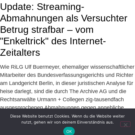
Update: Streaming-
Abmahnungen als Versuchter
Betrug strafbar – vom
"Enkeltrick" des Internet-
Zeitalters
Wie RiLG Ulf Buermeyer, ehemaliger wissenschaftlicher
Mitarbeiter des Bundesverfassungsgerichts und Richter
am Landgericht Berlin, in dieser juristischen Analyse für
heise darlegt, sind die durch The Archive AG und die
Rechtsanwälte Urmann + Collegen zig-tausendfach
ausgesprochenen Abmahnungen gegen angebliche
Nutzer der Streaming-Angebots RedTube versendeten
Diese Website benutzt Cookies. Wenn du die Website weiter
nutzt, gehen wir von deinem Einverständnis aus.
Abmahnung wohl als versuchter Betrug (§§ 263, 23
OK
StGB), als Nötigung (§ […]