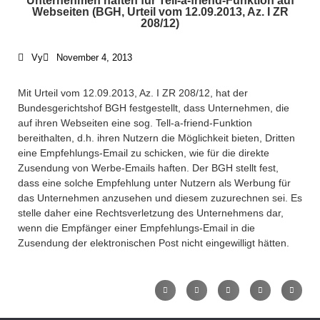
Unternehmen haften für Tell-a-friend-Funktion auf
Webseiten (BGH, Urteil vom 12.09.2013, Az. I ZR
Where To Find Us /
208/12)
Impressum
Vy
November 4, 2013
+49 30 5156599-80
Mit Urteil vom 12.09.2013, Az. I ZR 208/12, hat der
Bundesgerichtshof BGH festgestellt, dass Unternehmen, die
office@verweyen.legal
auf ihren Webseiten eine sog. Tell-a-friend-Funktion
bereithalten, d.h. ihren Nutzern die Möglichkeit bieten, Dritten
eine Empfehlungs-Email zu schicken, wie für die direkte
Zusendung von Werbe-Emails haften. Der BGH stellt fest,
dass eine solche Empfehlung unter Nutzern als Werbung für
das Unternehmen anzusehen und diesem zuzurechnen sei. Es
stelle daher eine Rechtsverletzung des Unternehmens dar,
wenn die Empfänger einer Empfehlungs-Email in die
Zusendung der elektronischen Post nicht eingewilligt hätten.