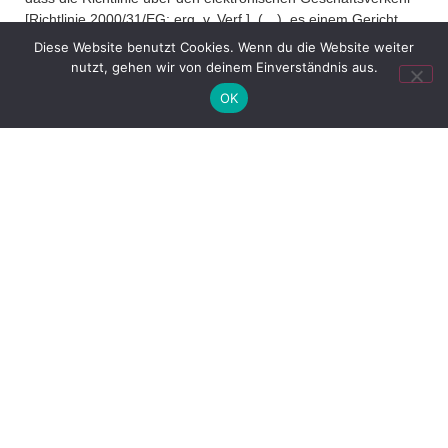
[Richtlinie 2000/31/EG; erg. v. Verf.], (…), es einem Gericht
eines Mitgliedstaats nicht verwehrt, einem Hosting-Anbieter
Diese Website benutzt Cookies. Wenn du die Website weiter
aufzugeben,
nutzt, gehen wir von deinem Einverständnis aus.
die von ihm gespeicherten Informationen, die den
OK
wortgleichen Inhalt haben wie
Informationen, die zuvor für rechtswidrig erklärt worden
sind, zu entfernen oder den Zugang zu ihnen zu
sperren, unabhängig davon, wer den Auftrag für die
Speicherung der Informationen gegeben hat;
die von ihm gespeicherten Informationen, die einen
sinngleichen Inhalt haben wie Informationen, die zuvor
für rechtswidrig erklärt worden sind, zu entfernen oder
den Zugang zu ihnen zu sperren, sofern die
Überwachung und das Nachforschen der von einer
solchen Verfügung betroffenen Informationen auf solche
beschränkt sind, die eine Aussage vermitteln, deren
Inhalt im Vergleich zu dem Inhalt, der zur Feststellung
der Rechtswidrigkeit geführt hat, im Wesentlichen
unverändert geblieben ist, und die die Einzelheiten
umfassen, die in der Verfügung genau bezeichnet