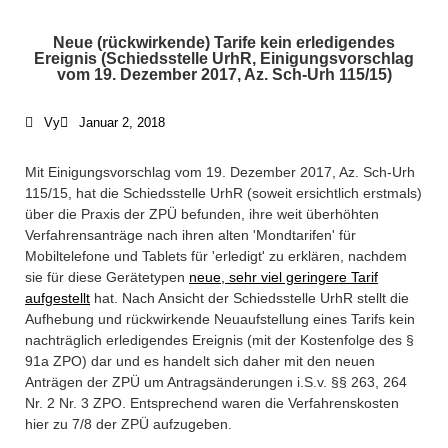
Who We Are /
Neue (rückwirkende) Tarife kein erledigendes
Über uns
Ereignis (Schiedsstelle UrhR, Einigungsvorschlag
vom 19. Dezember 2017, Az. Sch-Urh 115/15)
Where To Find Us /
Vy
Januar 2, 2018
Impressum
Mit Einigungsvorschlag vom 19. Dezember 2017, Az. Sch-Urh
115/15, hat die Schiedsstelle UrhR (soweit ersichtlich erstmals)
+49 30 5156599-80
über die Praxis der ZPÜ befunden, ihre weit überhöhten
Verfahrensanträge nach ihren alten 'Mondtarifen' für
office@verweyen.legal
Mobiltelefone und Tablets für 'erledigt' zu erklären, nachdem
sie für diese Gerätetypen
neue, sehr viel geringere Tarif
aufgestellt
hat. Nach Ansicht der Schiedsstelle UrhR stellt die
Aufhebung und rückwirkende Neuaufstellung eines Tarifs kein
nachträglich erledigendes Ereignis (mit der Kostenfolge des §
91a ZPO) dar und es handelt sich daher mit den neuen
Anträgen der ZPÜ um Antragsänderungen i.S.v. §§ 263, 264
Nr. 2 Nr. 3 ZPO. Entsprechend waren die Verfahrenskosten
hier zu 7/8 der ZPÜ aufzugeben.