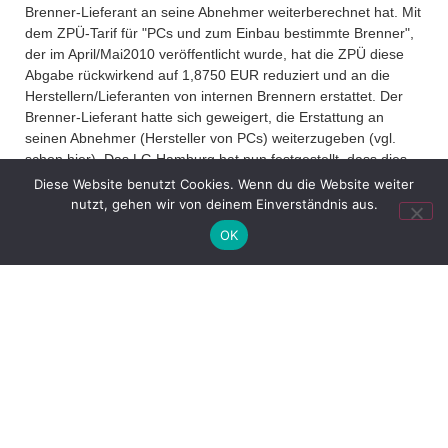
Brenner-Lieferant an seine Abnehmer weiterberechnet hat. Mit
dem ZPÜ-Tarif für "PCs und zum Einbau bestimmte Brenner",
der im April/Mai2010 veröffentlicht wurde, hat die ZPÜ diese
Abgabe rückwirkend auf 1,8750 EUR reduziert und an die
Herstellern/Lieferanten von internen Brennern erstattet. Der
Brenner-Lieferant hatte sich geweigert, die Erstattung an
seinen Abnehmer (Hersteller von PCs) weiterzugeben (vgl.
schon hier). Das LG Hamburg hat nun festgestellt, dass dies
What We Do /
gegen die vertragliche Rückerstattungszusage verstößt und
Diese Website benutzt Cookies. Wenn du die Website weiter
rechtswidrig war.
nutzt, gehen wir von deinem Einverständnis aus.
Schwerpunkte
OK
Das
LG Düsseldorf (U.v. 16. Januar 2013, Az. 12 O 450/11)
und das
OLG Hamm (U.v. 15. November 2013, Az. I-12 U
Who We Are /
13/13)
hatten in ähnlichen Fällen eine
Über uns
Rückerstattungsanspruch abgelehnt. In diesen Fällen fehlte
eine entsprechende vertragliche Zusage.
Ein gesetzlicher
Erstattungsanspruch, z.B. aus ungerechtfertigter
Where To Find Us /
Bereicherung (§§ 812 ff. BGB) oder wegen Wegfalls der
Impressum
Geschäftsgrundlage (§ 313 BGB), ist nach diesen Urteilen
nicht gegeben.
Hersteller von PCs, die in den Jahren 2008 bis 2010 interne