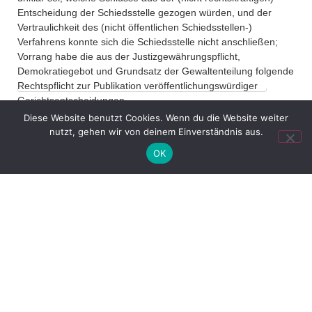
office@verweyen.legal
Entscheidung der Schiedsstelle gezogen würden, und der
Vertraulichkeit des (nicht öffentlichen Schiedsstellen-)
Verfahrens konnte sich die Schiedsstelle nicht anschließen;
Vorrang habe die aus der Justizgewährungspflicht,
Demokratiegebot und Grundsatz der Gewaltenteilung folgende
Rechtspflicht zur Publikation veröffentlichungswürdiger
Gerichtsentscheidungen.
Bereits zuvor hatte die Schiedsstelle entschieden, dass u.U.
Diese Website benutzt Cookies. Wenn du die Website weiter
auch ein Anspruch auf Akteneinsicht gegeben sein kann.
nutzt, gehen wir von deinem Einverständnis aus.
OK
VORIGER
NÄCHSTER
Verlegerbeteiligung der GEMA rechtswidrig (BGH, Beschl. v. 18. Oktober 2017, Az. I ZR 267/16; KG Berlin Urt. v 14.11.2016, Az. 24 U 96/14)
Gebrauchte Geräte: ZPÜ will weitere Informationen (Schreiben der ZPÜ)