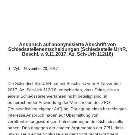
Anspruch auf anonymisierte Abschrift von
What We Do /
Schiedsstellenentscheidungen (Schiedsstelle UrhR,
Schwerpunkte
Beschl. v. 9.11.2017, Az. Sch-Urh 112/16)
Vy
November 20, 2017
Who We Are /
Über uns
Die Schiedsstelle UrhR hat mit Beschluss vom 9. November
2017, Az. Sch-Urh 112/16, entschieden, dass Dritte, die an
einem Schiedsstellenverfahren nicht beteiligt sind, in
Where To Find Us /
entsprechender Anwendung der Vorschriften der ZPO
Impressum
("Auskunftsbitte eigener Art") bei Darlegung eines berechtigtes
Interesse Anspruch haben auf Übermittlung von
veröffentlichungswürdigen Entscheidungen der Schiedsstelle
+49 30 5156599-80
haben. Den dagegen gerichteten Argumenten der ZPÜ, dass
unklar sei, welche Schlüsse aus der (nicht rechtskräftigen)