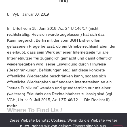
nrk)
Vy
Januar 30, 2019
Im Urteil vom 18. Juni 2018, Az. 24 U 146/17 (nicht
rechtskräftig, Revision wurde zugelassen) hat sich das
Kammergericht Berlin mit der vom BGH bisher offen
gelassenen Frage befasst, ob ein Urheberrechtsinhaber, der
es erlaubt, dass sein Werk auf einer Internetseite für alle
Internetnutzer frei zugänglich gemacht und damit öffentlich
What We Do /
wiedergegeben wird, seine Einwilligung durch Hinweise
Schwerpunkte
(Beschränkungn, Befristungen etc.) auf diese konkrete
öffentliche Wiedergabe beschränken kann, sodass sich
öffentliche Wiedergaben auf anderen Internetseiten an ein
Who We Are /
"neues Publikum" wenden und grundsätzlich nur mit einer
Über uns
(weiteren) Erlaubnis des Rechteinhabers zulässig sind (vgl.
VGH, Urt. v. 9. Juli 2015, Az. I ZR 46/12 — Die Realität II).
…
mehr
Where To Find Us /
Das Kammergericht hat dies auf Basis der inzwischen als
Impressum
Diese Website benutzt Cookies. Wenn du die Website weiter
gefestigt anzusehenden Rechtsprechung des EuGH (u.a.
nutzt, gehen wir von deinem Einverständnis aus.