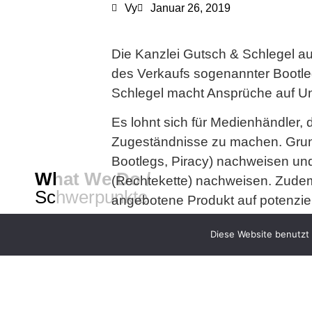
Vy
Januar 26, 2019
Die Kanzlei Gutsch & Schlegel a
des Verkaufs sogenannter Bootleg
Schlegel macht Ansprüche auf Un
Es lohnt sich für Medienhändler,
Zugeständnisse zu machen. Grun
Bootlegs, Piracy) nachweisen un
What We Do /
(Rechtekette) nachweisen. Zudem
Schwerpunkte
angebotene Produkt auf potenzie
Auch in Bezug auf die geltend ge
Diese Website benutzt 
Who We Are /
außergerichtliche Inanspruchnah
Über uns
u.U. gebührenrechtlich als eine 
regelmäßig eingeforderten Gebü
Schadensersatz wurde von den Ge