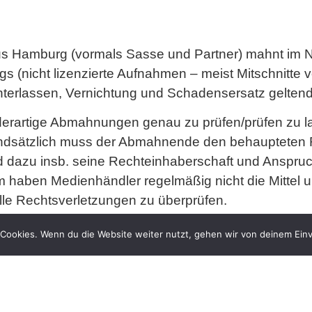
us Hamburg (vormals Sasse und Partner) mahnt im 
s (nicht lizenzierte Aufnahmen – meist Mitschnitte
terlassen, Vernichtung und Schadensersatz gelten
 derartige Abmahnungen genau zu prüfen/prüfen zu l
dsätzlich muss der Abmahnende den behaupteten R
d dazu insb. seine Rechteinhaberschaft und Anspru
 haben Medienhändler regelmäßig nicht die Mittel u
lle Rechtsverletzungen zu überprüfen.
machte Erstattung der Rechtsanwaltskosten lohnt ein
Cookies. Wenn du die Website weiter nutzt, gehen wir von deinem Einv
me mehrerer Schädiger bei identischer Rechtsverl
Angelegenheit zu behandeln, wodurch nur ein Bruchte
hren erstattet werden müssen (BGH – Der November
richten bereits in mehreren Verfahren zurückgewi