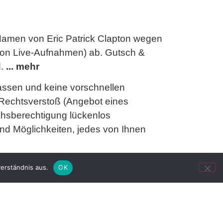
Namen von Eric Patrick Clapton wegen
 von Live-Aufnahmen) ab. Gutsch &
d.
... mehr
assen und keine vorschnellen
echtsverstoß (Angebot eines
chsberechtigung lückenlos
nd Möglichkeiten, jedes von Ihnen
 genauer Blick. Insbesondere ist die
erständnis aus.
OK
etzung nach neuester Rechtsprechung
il der von Gutsch & Schlegel
man). Auch der geltend gemachte
esen.