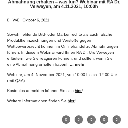
Abmahnung erhalten – was tun? Webinar mit RA Dr.
Verweyen, am 4.11.2021, 10:00h
Where To Find Us /
Impressum
Vy
Oktober 6, 2021
Sowohl fehlende Bild- oder Markenrechte als auch falsche
+49 30 5156599-80
Produktkennzeichnungen und Verstöße gegen
Wettbewerbsrecht können im Onlinehandel zu Abmahnungen
office@verweyen.legal
führen. In diesem Webinar wird Ihnen RA Dr. Urs Verweyen
erläutern, wie Sie reagieren können, und sollten, wenn Sie
eine Abmahnung erhalten haben!
… mehr
Webinar, am 4. November 2021, von 10:00 bis ca. 12:00 Uhr
(mit Q&A).
Kostenlos anmelden können Sie sich
hier
!
Weitere Informationen finden Sie
hier
!