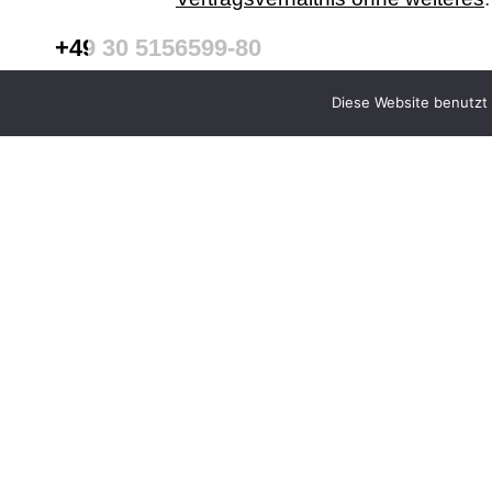
+49 30 5156599-80
office@verweyen.legal
Diese Website benutzt 
VORIGER