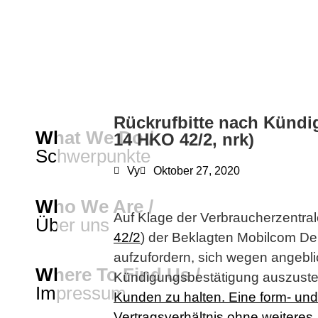
Rückrufbitte nach Kündig
What We Do /
14 HKO 42/2, nrk)
Schwerpunkte
Vy
Oktober 27, 2020
Who We Are /
Auf Klage der Verbraucherzentra
Über uns
42/2
) der Beklagten Mobilcom De
aufzufordern, sich wegen angebli
Where To Find Us /
Kündigungsbestätigung auszuste
Impressum
Kunden zu halten. Eine form- un
Vertragsverhältnis ohne weiteres
.