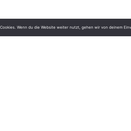
Cookies. Wenn du die Website weiter nutzt, gehen wir von deinem Einv
Keine öffentliche Wiedergabe eines Fotos, wenn 70-Zeichen-URL eingegeben werden muss (OLG Frankfurt a.M., Urt. v. 16. Juni 2020, Az. 11 U 46/19)