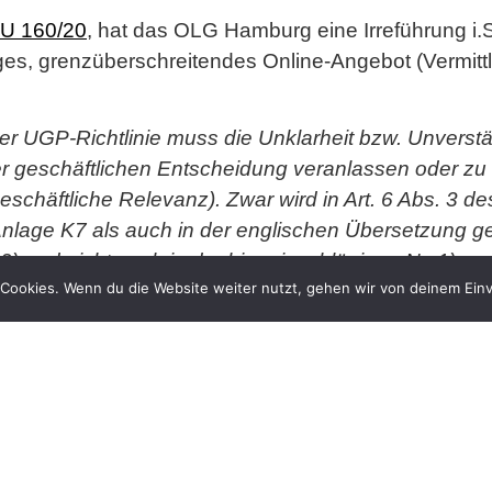
 U 160/20
, hat das OLG Hamburg eine Irreführung i
iges, grenzüberschreitendes Online-Angebot (Vermit
der UGP-Richtlinie muss die Unklarheit bzw. Unverstä
r geschäftlichen Entscheidung veranlassen oder zu 
geschäftliche Relevanz). Zwar wird in Art. 6 Abs. 3 
age K7 als auch in der englischen Übersetzung ge
 2) und nicht auch in der hier einschlägigen Nr. 1) e
Cookies. Wenn du die Website weiter nutzt, gehen wir von deinem Einv
orm die geschäftliche Relevanz nur in Nr. 2) fordert,
chtlinie gemeinschaftsrechtskonform dahingehend a
. 1) erforderlich ist.
s grundsätzlich der Anspruchsteller vortragen (vgl
ch um ein Tatbestandsmerkmal der Irreführung (so zu
, 39. Auflage 2021, § 5a Rn. 3.44; vgl. auch BGH
u in der ersten Instanz keinen Vortrag gehalten. Er 