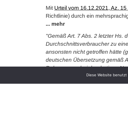
Mit
Urteil vom 16.12.2021, Az. 15
Richtlinie) durch ein mehrsprach
... mehr
"Gemäß Art. 7 Abs. 2 letzter Hs. 
Durchschnittsverbraucher zu eine
ansonsten nicht getroffen hätte (
deutschen Übersetzung gemäß Anl
Relevanz nur bei der dortigen Nr.
Diese Website benutzt 
verstehen sein sollte, dass die N
Regelung in Art. 7 Abs. 2 UGP-Ri
Relevanz auch nach der dortigen Nr
Zur geschäftlichen Relevanz mus
Tiegelgröße), denn es handelt si
Köhler/Bornkamm/Feddersen, UWG
Jogginghosen). Der Kläger hat daz