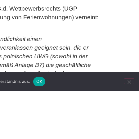
.S.d. Wettbewerbsrechts (UGP-
tlung von Ferienwohnungen) verneint:
ndlichkeit einen
veranlassen geeignet sein, die er
des polnischen UWG (sowohl in der
mäß Anlage B7) die geschäftliche
rwähnt. Sofern dies jedoch so zu
erständnis aus.
OK
 wäre dies angesichts der eindeutigen
uszulegen, dass die geschäftliche
. BGH, GRUR 2018, 431 Rn. 16 –
m dt. Recht Köhler in:
, GRUR 2019, 82 Rn. 30 –
hat zwar vorgetragen, dass die nur auf