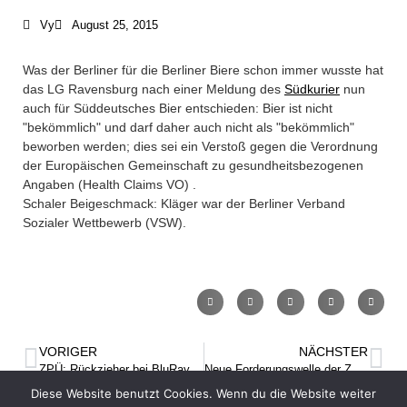
Vy
August 25, 2015
+49 30 5156599-80
Was der Berliner für die Berliner Biere schon immer wusste hat
office@verweyen.legal
das LG Ravensburg nach einer Meldung des
Südkurier
nun
auch für Süddeutsches Bier entschieden: Bier ist nicht
"bekömmlich" und darf daher auch nicht als "bekömmlich"
beworben werden; dies sei ein Verstoß gegen die Verordnung
der Europäischen Gemeinschaft zu gesundheitsbezogenen
Angaben (Health Claims VO) .
Schaler Beigeschmack: Kläger war der Berliner Verband
Sozialer Wettbewerb (VSW).
VORIGER
NÄCHSTER
ZPÜ: Rückzieher bei BluRay-Rohlingen, keine Abgabe!
Neue Forderungswelle der ZPÜ: Tablets 2012 – dringender Handlungsbedarf
Diese Website benutzt Cookies. Wenn du die Website weiter