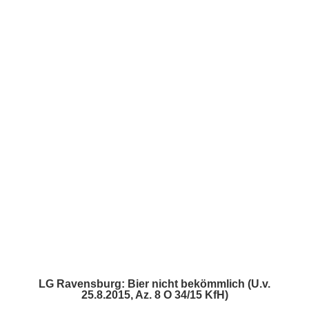
What We Do /
Schwerpunkte
Who We Are /
Über uns
Where To Find Us /
LG Ravensburg: Bier nicht bekömmlich (U.v.
25.8.2015, Az. 8 O 34/15 KfH)
Impressum