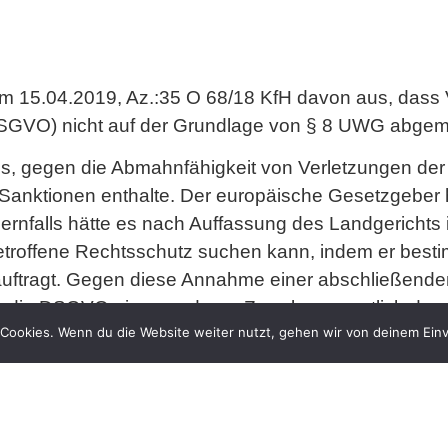
vom 15.04.2019, Az.:35 O 68/18 KfH davon aus, dass
SGVO) nicht auf der Grundlage von § 8 UWG abge
 aus, gegen die Abmahnfähigkeit von Verletzungen
ür Sanktionen enthalte. Der europäische Gesetzgebe
ndernfalls hätte es nach Auffassung des Landgericht
 Betroffene Rechtsschutz suchen kann, indem er best
ftragt. Gegen diese Annahme einer abschließende
s die DSGVO einen anderen Zweck, namentlich den
Cookies. Wenn du die Website weiter nutzt, gehen wir von deinem Einv
en unlauteren Wettbewerb (UWG).
das LG Bochum (LG Bochum, Urteil v. 7. August.2018
ätzlich nicht abmahnfähig sind.