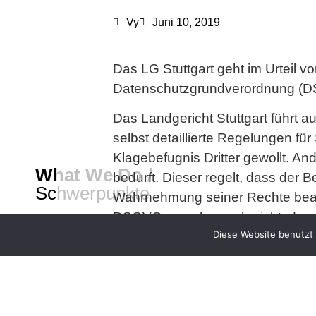
Vy
Juni 10, 2019
Das LG Stuttgart geht im Urteil 
Datenschutzgrundverordnung (D
Das Landgericht Stuttgart führt
selbst detaillierte Regelungen f
Klagebefugnis Dritter gewollt. A
What We Do /
bedurft. Dieser regelt, dass der
Schwerpunkte
Wahrnehmung seiner Rechte beau
DSGVO spreche auch nicht, das
Diese Website benutzt 
verfolge als das Gesetz gegen d
Who We Are /
Über uns
Das LG Stuttgart geht damit wie 
Verstöße gegen die DSGVO grunds
Where To Find Us /