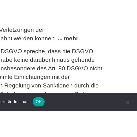
 Verletzungen der
mahnt werden können.
... mehr
 der DSGVO spreche, dass die DSGVO
r habe keine darüber hinaus gehende
s insbesondere des Art. 80 DSGVO nicht
immte Einrichtungen mit der
n Regelung von Sanktionen durch die
 Schutz personenbezogener Daten,
erständnis aus.
OK
, Az.: 12 O 85/18) davon aus, dass