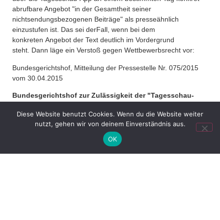
abrufbare Angebot "in der Gesamtheit seiner
nichtsendungsbezogenen Beiträge" als presseähnlich
einzustufen ist. Das sei derFall, wenn bei dem
konkreten Angebot der Text deutlich im Vordergrund
steht. Dann läge ein Verstoß gegen Wettbewerbsrecht vor:
Bundesgerichtshof,
Mitteilung der Pressestelle
Nr. 075/2015
vom 30.04.2015
Bundesgerichtshof zur Zulässigkeit der "Tagesschau-
App"
Diese Website benutzt Cookies. Wenn du die Website weiter
Der unter anderem für das Wettbewerbsrecht zuständige I.
nutzt, gehen wir von deinem Einverständnis aus.
Zivilsenat des Bundesgerichtshofs hat sich heute mit der
OK
Zulässigkeit der "Tagesschau-App" befasst.
Die Klägerinnen sind Zeitungsverlage. Die Beklagte zu 1 ist die
Arbeitsgemeinschaft der öffentlich-rechtlichen
Rundfunkanstalten der Bundesrepublik Deutschland (ARD),
der Beklagte zu 2 ist der Norddeutsche Rundfunk. Die in der
Beklagten zu 1 zusammengeschlossenen Rundfunkanstalten
betreiben seit dem Jahr 1996 das von der Beklagten zu 2