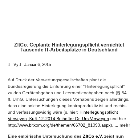
ZItCo: Geplante Hinterlegungspflicht vernichtet
What We Do /
Tausende IT-Arbeitsplätze in Deutschland
Schwerpunkte
Vy
Januar 6, 2015
Who We Are /
Über uns
Auf Druck der Verwertungsgesellschaften plant die
Bundesregierung die Einführung einer "Hinterlegungspflicht"
zu den Geräteabgaben und Leermedienabgaben nach §§ 54
Where To Find Us /
ff. UrhG. Untersuchungen dieses Vorhabens zeigen allerdings,
dass eine solche Hinterlegung kontraproduktiv ist und rechts-
Impressum
und verfassungswidrig wäre (s. hier:
Hinterlegungspflicht
Verweyen, KuR 12-2014 Beihefter Dr. Urs Verweyen
und hier
http://www.bitkom.org/de/themen/66702_81090.aspx
).
... mehr
+49 30 5156599-80
Eine empirische Untersuchung des
ZItCo e.V.
zeigt nun