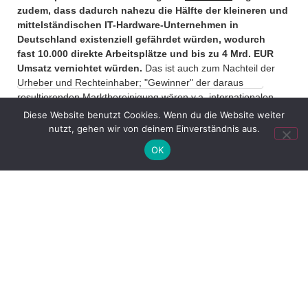
office@verweyen.legal
zudem, dass dadurch nahezu die Hälfte der kleineren und
mittelständischen IT-Hardware-Unternehmen in
Deutschland existenziell gefährdet würden, wodurch
fast 10.000 direkte Arbeitsplätze und bis zu 4 Mrd. EUR
Umsatz vernichtet würden.
Das ist auch zum Nachteil der
Urheber und Rechteinhaber; "Gewinner" der daraus
resultierenden Marktbereinigung wären v.a. internationalen
Großkonzerne mit Produktionsstätten überwiegend im
Diese Website benutzt Cookies. Wenn du die Website weiter
Ausland.
nutzt, gehen wir von deinem Einverständnis aus.
OK
VORIGER
NÄCHSTER
OLG Nernberch: kicker-Stecktabelle ist Kunst (OLG Nürnberg, Urt. v. 20.05.2014, Az. 3 U 1874/13)
ASK THE EXPERT-Interview zu Geräteabgaben mit IT-BUSINESS