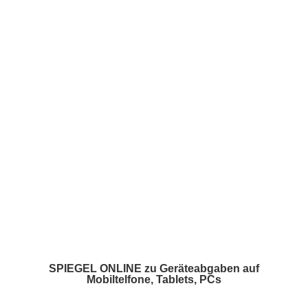
What We Do /
Schwerpunkte
Who We Are /
Über uns
Where To Find Us /
Impressum
SPIEGEL ONLINE zu Geräteabgaben auf
Mobiltelfone, Tablets, PCs