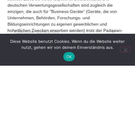
deutschen Verwertungsgesellschaften sind zugleich die
einzigen, die auch für "Business-Geräte" (Geräte, die von
Unternehmen, Behörden, Forschungs- und
Bildungseinrichtungen zu eigenen gewerblichen und
hoheitlichen Zwecken erworben werden) trotz der Padawan-
Rechtsprechung des EuGH weiterhin Abgaben verlangen.
Diese Website benutzt Cookies. Wenn du die Website weiter
nutzt, gehen wir von deinem Einverständnis aus.
OK
VORIGER
NÄCHSTER
Informationspflichten von Webshop-Betreibern ab Mai 2018
Verlegerbeteiligung der GEMA rechtswidrig (BGH, Beschl. v. 18. Oktober 2017, Az. I ZR 267/16; KG Berlin Urt. v 14.11.2016, Az. 24 U 96/14)