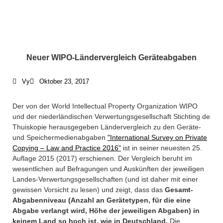
What We Do /
Schwerpunkte
Neuer WIPO-Ländervergleich Geräteabgaben
Vy
Oktober 23, 2017
Who We Are /
Über uns
Der von der World Intellectual Property Organization WIPO
und der niederländischen Verwertungsgesellschaft Stichting de
Thuiskopie herausgegeben Ländervergleich zu den Geräte-
Where To Find Us /
und Speichermedienabgaben
"International Survey on Private
Impressum
Copying – Law and Practice 2016"
ist in seiner neuesten 25.
Auflage 2015 (2017) erschienen. Der Vergleich beruht im
wesentlichen auf Befragungen und Auskünften der jeweiligen
+49 30 5156599-80
Landes-Verwertungsgesellschaften (und ist daher mit einer
gewissen Vorsicht zu lesen) und zeigt, dass das
Gesamt-
office@verweyen.legal
Abgabenniveau (Anzahl an Gerätetypen, für die eine
Abgabe verlangt wird, Höhe der jeweiligen Abgaben) in
keinem Land so hoch ist, wie in Deutschland.
Die