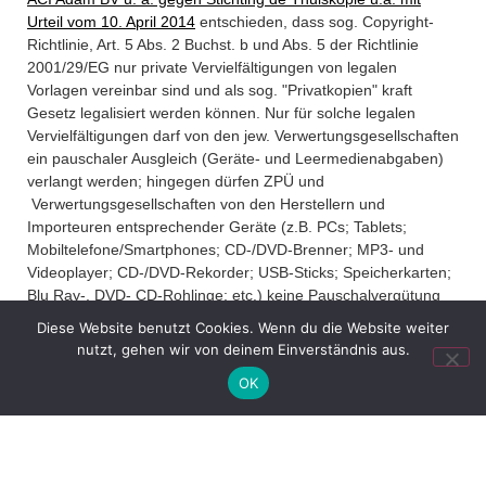
Urteil vom 10. April 2014
entschieden, dass sog. Copyright-
Richtlinie, Art. 5 Abs. 2 Buchst. b und Abs. 5 der Richtlinie
2001/29/EG nur private Vervielfältigungen von legalen
Vorlagen vereinbar sind und als sog. "Privatkopien" kraft
Gesetz legalisiert werden können. Nur für solche legalen
Vervielfältigungen darf von den jew. Verwertungsgesellschaften
ein pauschaler Ausgleich (Geräte- und Leermedienabgaben)
verlangt werden; hingegen dürfen ZPÜ und
Verwertungsgesellschaften von den Herstellern und
Importeuren entsprechender Geräte (z.B. PCs; Tablets;
Mobiltelefone/Smartphones; CD-/DVD-Brenner; MP3- und
Videoplayer; CD-/DVD-Rekorder; USB-Sticks; Speicherkarten;
Blu Ray-, DVD- CD-Rohlinge; etc.) keine Pauschalvergütung
zum Ausgleich rechtswidriger Vervielfältigungen
Diese Website benutzt Cookies. Wenn du die Website weiter
("Raubkopien") verlangen, vgl. EuGH, a.a.O., Rz. 28 ff.:
...
nutzt, gehen wir von deinem Einverständnis aus.
mehr
OK
"28 Insbesondere können die Mitgliedstaaten nach Art. 5 Abs.
2 Buchst. b der Richtlinie 2001/29 eine Ausnahme von dem
ausschließlichen Vervielfältigungsrecht des Urhebers an
seinem Werk vorsehen, wenn es sich um Vervielfältigungen