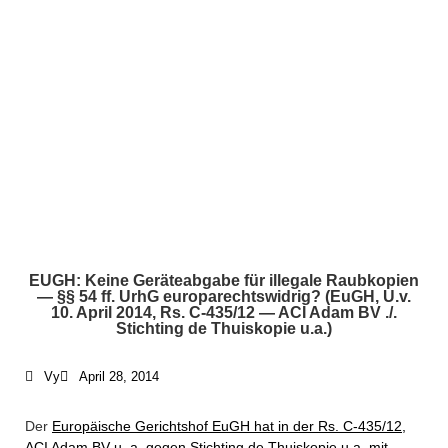
EUGH: Keine Geräteabgabe für illegale Raubkopien
— §§ 54 ff. UrhG europarechtswidrig? (EuGH, U.v.
10. April 2014, Rs. C-435/12 — ACI Adam BV ./.
Stichting de Thuiskopie u.a.)
Vy
April 28, 2014
Der
Europäische Gerichtshof EuGH hat in der Rs. C-435/12,
ACI Adam BV u. a. gegen Stichting de Thuiskopie u.a. mit