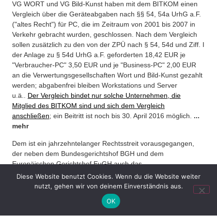
VG WORT und VG Bild-Kunst haben mit dem BITKOM einen
Vergleich über die Geräteabgaben nach §§ 54, 54a UrhG a.F.
("altes Recht") für PC, die im Zeitraum von 2001 bis 2007 in
Verkehr gebracht wurden, geschlossen. Nach dem Vergleich
What We Do /
sollen zusätzlich zu den von der ZPÜ nach § 54, 54d und Ziff. I
der Anlage zu § 54d UrhG a.F. geforderten 18,42 EUR je
Schwerpunkte
"Verbraucher-PC" 3,50 EUR und je "Business-PC" 2,00 EUR
an die Verwertungsgesellschaften Wort und Bild-Kunst gezahlt
werden; abgabenfrei bleiben Workstations und Server
Who We Are /
u.ä..
Der Vergleich bindet nur solche Unternehmen, die
Über uns
Mitglied des BITKOM sind und sich dem Vergleich
anschließen
; ein Beitritt ist noch bis 30. April 2016 möglich.
...
mehr
Where To Find Us /
Impressum
Dem ist ein jahrzehntelanger Rechtsstreit vorausgegangen,
der neben dem Bundesgerichtshof BGH und dem
Europäischen Gerichtshof EuGH auch das
Bundesverfassungsgericht beschäftigt hat. Zuletzt hatte das
Diese Website benutzt Cookies. Wenn du die Website weiter
+49 30 5156599-80
OLG München angekündigt, wohl nicht vor 2023 zu einer
nutzt, gehen wir von deinem Einverständnis aus.
office@verweyen.legal
Entscheidung zu kommen
. Ob die geltend gemachten
OK
Ansprüche dem Grunde nach bestehen und in welcher
(gesetzlichen) Höhe ist damit weiterhin offen, zumal
zuletzt