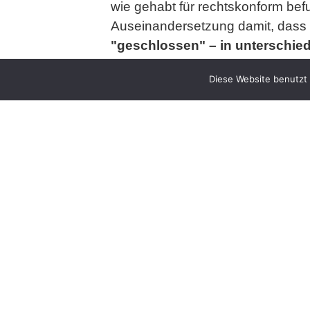
wie gehabt für rechtskonform bef
Auseinandersetzung damit, dass
"geschlossen" – in unterschied
eingreifen, und daher u.E. unte
Diese Website benutzt 
Bundesgerichtshof, Mitteilung der
Meldung im "Online-Archiv" übe
gegen Gazprom-Manager zuläs
Der Kläger ist "Direktor Finanz
aufgrund einer eigenhändig verfas
Staatssicherheit der DDR tätig, 
Verfügungsverfahren vor dem Landg
sonst wie hauptamtlicher Mitarbei
Sachverhalts durch das Landgeric
Verdachts der falschen eidesstat
Geldbetrags gemäß § 153a Abs. 2