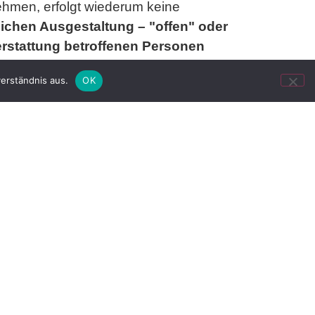
hmen, erfolgt wiederum keine
lichen Ausgestaltung – "offen" oder
erstattung betroffenen Personen
erständnis aus.
OK
tlicher Versicherung
n Ende 1985 bis Ende 1989 war er
eren Einsatz" für das Ministerium für
ber 2007 gab er in einem einstweiligen
er erklärte, "niemals Angestellter oder
u sein. Nach Mitteilung des
erfahren gegen den Kläger wegen des
 das Verfahren nach Zahlung eines