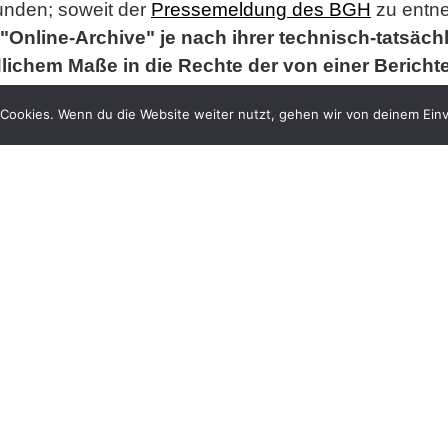
unden; soweit der
Pressemeldung des BGH
zu entne
"Online-Archive" je nach ihrer technisch-tatsäch
lichem Maße in die Rechte der von einer Bericht
rschiedlich zu bewerten sind:
Cookies. Wenn du die Website weiter nutzt, gehen wir von deinem Einv
 Pressestelle, Nr. 182/2012
r Ermittlungsverfahren wegen falscher eidesstat
sig
en und Controlling" der Gazprom Germania GmbH. Vo
sten Verpflichtungserklärung als "Offizier im besond
wofür er monatliche Geldzahlungen erhielt. Im Septem
ericht eine eidesstattliche Versicherung ab, in der 
ter des Ministeriums für Staatssicherheit" gewesen z
ht leitete die Staatsanwaltschaft ein Ermittlungsv
tlichen Versicherung ein. Am 2. Oktober 2008 wurde
 StPO eingestellt.