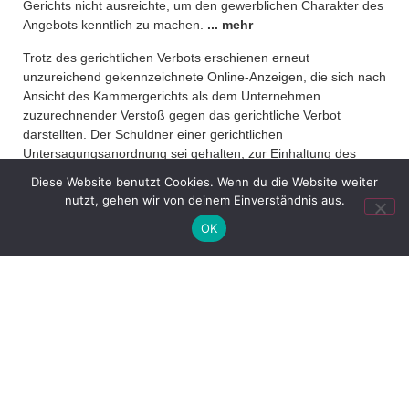
Gerichts nicht ausreichte, um den gewerblichen Charakter des
Angebots kenntlich zu machen.
... mehr
Trotz des gerichtlichen Verbots erschienen erneut
unzureichend gekennzeichnete Online-Anzeigen, die sich nach
Ansicht des Kammergerichts als dem Unternehmen
zuzurechnender Verstoß gegen das gerichtliche Verbot
darstellten. Der Schuldner einer gerichtlichen
Untersagungsanordnung sei gehalten, zur Einhaltung des
Verbots auf seine Mitarbeiter und auch auf unabhängige Dritte
Diese Website benutzt Cookies. Wenn du die Website weiter
durch Belehrungen und Anordnungen einzuwirken und die
nutzt, gehen wir von deinem Einverständnis aus.
Befolgung genau zu überwachen:
OK
"Ein Schuldner muss nicht nur alles unterlassen, was zu einer
Verletzung führen kann, sondern er muss auch alles tun, was
im konkreten Fall erforderlich und zumutbar ist, um künftige
Verletzungshandlungen zu verhindern, …
Es reicht nicht aus, Mitarbeiter lediglich über den Inhalt des
Titels zu informieren und sie zu entsprechendem Verhalten
aufzufordern. Der Schuldner ist regelmäßig gehalten, auf die
Mitarbeiter durch Belehrungen und Anordnungen im jeweiligen
konkreten Einzelfall entsprechend einzuwirken und die