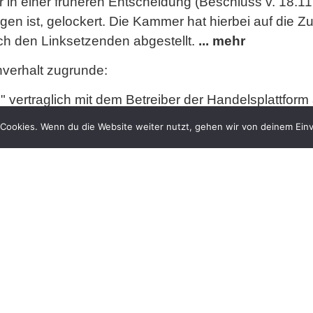
n einer früheren Entscheidung (Beschluss v. 18.11
gen ist, gelockert. Die Kammer hat hierbei auf die Z
h den Linksetzenden abgestellt.
... mehr
chverhalt zugrunde:
ate" vertraglich mit dem Betreiber der Handelsplatt
15.000 Frames (Links) zu Amazon-Angeboten Dritter. 
Cookies. Wenn du die Website weiter nutzt, gehen wir von deinem Einv
 genannte Vergütung pro Klick eines Dritten auf de
00 EUR pro Monat einnahm.
zon-Angebot eines Dritten enthielt die Abbildung ei
Tomorrow Will Be A Better Day" die Fotografie eine
ne Internetseite, auf der sie nach Feststellung des G
men "L."
" auswertete, an denen sie exklusive Recht
Schutzhülle verwendet wurde. Die Klägerin sah in de