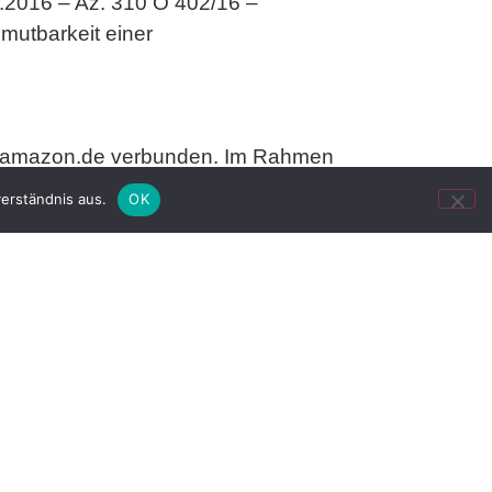
.2016 – Az. 310 O 402/16 –
umutbarkeit einer
form amazon.de verbunden. Im Rahmen
Der Beklagte erhielt hierfür nach
erständnis aus.
OK
n jeweiligen Frame zu Amazon.de, wobei
ner iPhone-Schutzhülle, auf der
s Hundes, genauer gesagt eines Mops,
erichts hauptsächlich Fotos "
eines
e hatte. Darunter befand sich auch das
r unstreitig in Gewinnerzielungsabsicht