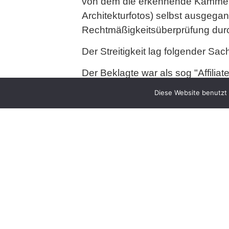
von dem die erkennende Kammer i
Architekturfotos) selbst ausgegan
Rechtmäßigkeitsüberprüfung durc
Der Streitigkeit lag folgender Sa
Der Beklagte war als sog "Affili
seiner Webseite erschienen min. 
Diese Website benutzt 
eigener Aussage eine nicht näher
er im Durchschnitt lediglich 35,
Einer dieser Frames zu einem Ama
wiederum neben dem Schriftzug "
gedruckt war.
Die Klägerin betreibt hingegen ei
Hundes der Rasse "Mops" mit Na
Foto, dass auf der vorgenannten 