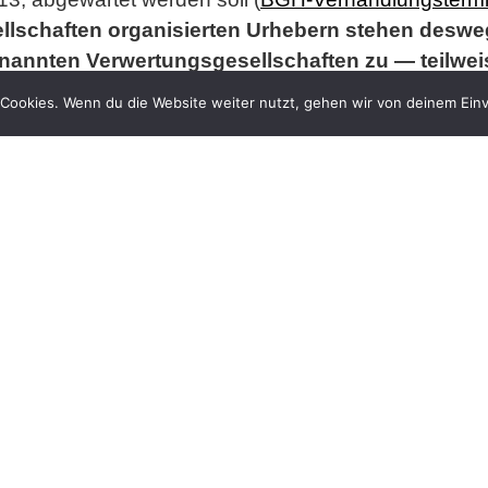
llschaften organisierten Urhebern stehen deswe
nannten Verwertungsgesellschaften zu
— teilwei
halten haben.
Insoweit behaupten die Verwertungsges
Cookies. Wenn du die Website weiter nutzt, gehen wir von deinem Einv
mit "großer Wahrscheinlichkeit" verjährt seien (vgl.
M
rweise ist wohl davon auszugehen, dass den Ur
:
e Regelverjährungsfrist von drei Jahren zwar grund
 Urheber) von der Person des Schuldners (hier: der 
änden" Kenntnis erlangt hat. Es genügt also meist 
te Vorstellung, dass kein Anspruch gegeben ist, bee
bt es eine Ausnahme, die in der Rechtsprechung
 die Rechtslage in einem Bereich so unübersichtli
r" nicht einzuschätzen vermag, dann ist der
Verjähru