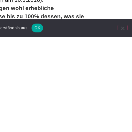
gen wohl erhebliche
se bis zu 100% dessen, was sie
ellschaften nun öffentlich, dass
erständnis aus.
OK
eldung der VG Bild-Kunst
und der
VG
hebern Nachforderungsansprüche für
sätzlich am Ende desjenigen Jahres, in
jew. Verwertungsgesellschaft) und von
die Kenntnis der tatsächlichen
influsst den Beginn der Verjährung
 des BGH und der Instanzgerichte
ch oder zweifelhaft ist,
so dass sie
ngsbeginn wegen Rechtsunkenntnis