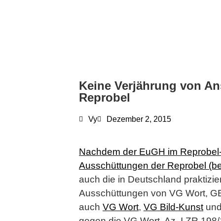
Keine Verjährung von A
Reprobel
Vy
Dezember 2, 2015
Nachdem der EuGH im Reprobel-Ur
Ausschüttungen der Reprobel (belg
auch die in Deutschland praktizi
Ausschüttungen von VG Wort, GEM
auch
VG Wort
,
VG Bild-Kunst
un
gegen die VG Wort, Az. I ZR 198/