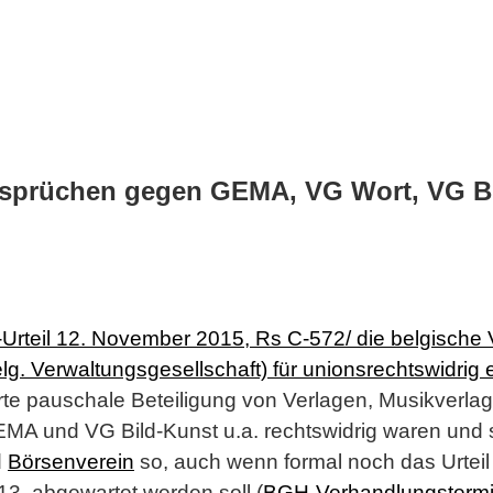
nsprüchen gegen GEMA, VG Wort, VG B
teil 12. November 2015, Rs C‑572/ die belgische V
. Verwaltungsgesellschaft) für unionsrechtswidrig e
erte pauschale Beteiligung von Verlagen, Musikverl
A und VG Bild-Kunst u.a. rechtswidrig waren und si
d
Börsenverein
so, auch wenn formal noch das Urteil
13, abgewartet werden soll (
BGH-Verhandlungstermi