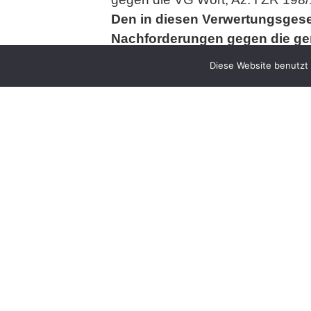
Den in diesen Verwertungsgese
Nachforderungen gegen die ge
bereits in den letzen Jahren er
Diese Website benutzt 
Ansprüche für die Jahre vor 2012 
Wort
).
Das ist sehr zweifelhaft.
Richtige
die letzten zehn Jahre zustehen
Nach § 199 Abs. 1 BGB beginnt di
dem der Gläubiger (hier: der jew.
den "anspruchsbegründenden Umst
Umstände, die rechtlich fehlerhaf
normalerweise nicht.
Aber: von diesem Grundsatz gi
seit langem anerkannt ist: Wenn
selbst ein "rechtskundiger Dritte