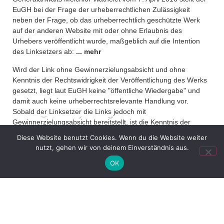
Who We Are /
EuGH bei der Frage der urheberrechtlichen Zulässigkeit
Über uns
neben der Frage, ob das urheberrechtlich geschützte Werk
auf der anderen Website mit oder ohne Erlaubnis des
Urhebers veröffentlicht wurde, maßgeblich auf die Intention
Where To Find Us /
des Linksetzers ab:
... mehr
Impressum
Wird der Link ohne Gewinnerzielungsabsicht und ohne
Kenntnis der Rechtswidrigkeit der Veröffentlichung des Werks
gesetzt, liegt laut EuGH keine "öffentliche Wiedergabe" und
+49 30 5156599-80
damit auch keine urheberrechtsrelevante Handlung vor.
office@verweyen.legal
Sobald der Linksetzer die Links jedoch mit
Gewinnerzielungsabsicht bereitstellt, ist die Kenntnis der
Rechtswidrigkeit der Veröffentlichung auf der anderen Website
Diese Website benutzt Cookies. Wenn du die Website weiter
zu vermuten und eine Urheberrechtsverletzung gegeben.
nutzt, gehen wir von deinem Einverständnis aus.
Siehe auch:
Pressemitteilung
des EuGH vom 8. September
OK
2016 sowie die
Meldung bei Heise.
Den Volltext der Entscheidung finden Sie
hier auf der Seite des
EuGH
.