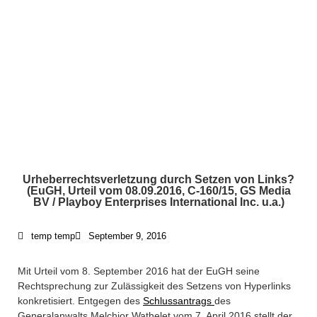
Urheberrechtsverletzung durch Setzen von Links?
(EuGH, Urteil vom 08.09.2016, C-160/15, GS Media
BV / Playboy Enterprises International Inc. u.a.)
temp temp
September 9, 2016
What We Do /
Mit Urteil vom 8. September 2016 hat der EuGH seine
Schwerpunkte
Rechtsprechung zur Zulässigkeit des Setzens von Hyperlinks
konkretisiert. Entgegen des
Schlussantrags
des
Generalanwalts Melchior Wathelet vom 7. April 2016 stellt der