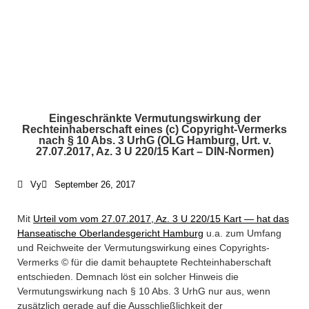
Eingeschränkte Vermutungswirkung der
Rechteinhaberschaft eines (c) Copyright-Vermerks
What We Do /
nach § 10 Abs. 3 UrhG (OLG Hamburg, Urt. v.
27.07.2017, Az. 3 U 220/15 Kart – DIN-Normen)
Schwerpunkte
Vy
September 26, 2017
Who We Are /
Über uns
Mit
Urteil vom vom 27.07.2017, Az. 3 U 220/15 Kart — hat das
Hanseatische Oberlandesgericht Hamburg
u.a. zum Umfang
und Reichweite der Vermutungswirkung eines Copyrights-
Where To Find Us /
Vermerks © für die damit behauptete Rechteinhaberschaft
Impressum
entschieden. Demnach löst ein solcher Hinweis die
Vermutungswirkung nach § 10 Abs. 3 UrhG nur aus, wenn
zusätzlich gerade auf die Ausschließlichkeit der