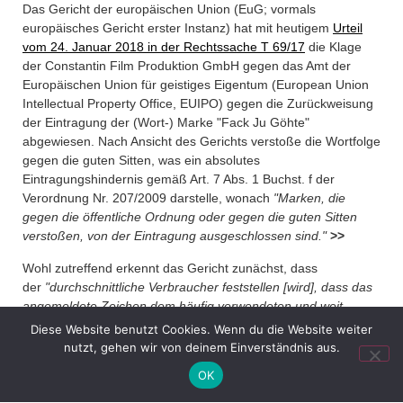
Das Gericht der europäischen Union (EuG; vormals
europäisches Gericht erster Instanz) hat mit heutigem
Urteil
vom 24. Januar 2018 in der Rechtssache T 69/17
die Klage
der Constantin Film Produktion GmbH gegen das Amt der
Europäischen Union für geistiges Eigentum (European Union
Intellectual Property Office, EUIPO) gegen die Zurückweisung
der Eintragung der (Wort-) Marke "Fack Ju Göhte"
abgewiesen. Nach Ansicht des Gerichts verstoße die Wortfolge
gegen die guten Sitten, was ein absolutes
Eintragungshindernis gemäß Art. 7 Abs. 1 Buchst. f der
Verordnung Nr. 207/2009 darstelle, wonach
"Marken, die
gegen die öffentliche Ordnung oder gegen die guten Sitten
verstoßen, von der Eintragung ausgeschlossen sind."
>>
Wohl zutreffend erkennt das Gericht zunächst, dass
der
"
durchschnittliche Verbraucher feststellen [wird], dass das
angemeldete Zeichen dem häufig verwendeten und weit
verbreiteten englischen Ausdruck „fuck you" ähnlich ist, dem
Diese Website benutzt Cookies. Wenn du die Website weiter
die Klägerin den Bestandteil „Göhte" hinzugefügt hat, der dem
nutzt, gehen wir von deinem Einverständnis aus.
Familiennamen des Schriftstellers und Dichters Johann
OK
Wolfgang von Goethe ähnlich ist."