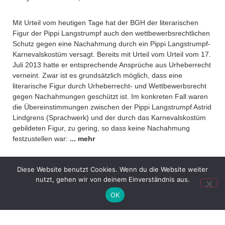
Mit Urteil vom heutigen Tage hat der BGH der literarischen
Figur der Pippi Langstrumpf auch den wettbewerbsrechtlichen
Schutz gegen eine Nachahmung durch ein
Pippi Langstrumpf-
Karnevalskostüm versagt. Bereits mit Urteil vom Urteil vom 17.
Juli 2013 hatte er entsprechende Ansprüche aus Urheberrecht
verneint. Zwar ist es grundsätzlich möglich, dass eine
literarische Figur durch Urheberrecht- und Wettbewerbsrecht
gegen Nachahmungen geschützt ist. Im konkreten Fall waren
die Übereinstimmungen zwischen der Pippi Langstrumpf Astrid
Lindgrens (Sprachwerk) und der durch das Karnevalskostüm
gebildeten Figur, zu gering, so dass keine Nachahmung
festzustellen war:
... mehr
Diese Website benutzt Cookies. Wenn du die Website weiter
1. Zum wettbewerbsrechtlichen Schutz einer Romanfigur
nutzt, gehen wir von deinem Einverständnis aus.
Pressemitteilung des Bundesgerichtshofs
Nr. 190/2015 vom
OK
19.11.2015 zum
Urteil vom 19. November 2015 – I ZR 149/14
– Pippi-Langstrumpf-Kostüm II: