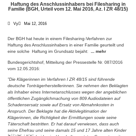
Haftung des Anschlussinhabers bei Filesharing in
Familie (BGH, Urteil vom 12. Mai 2016, Az. I ZR 48/15)
Vy
Mai 12, 2016
Der BGH hat heute in einem Filesharing-Verfahren zur
Haftung des Anschlussinhabers in einer Familie geurteilt und
eine solche Haftung im Grundsatz bejaht:
... mehr
Bundesgerichtshof, Mitteilung der Pressestelle
Nr. 087/2016
vom 12.05.2016:
"Die Klägerinnen im Verfahren I ZR 48/15 sind führende
deutsche Tonträgerherstellerinnen. Sie nehmen den Beklagten
als Inhaber eines Internetanschlusses wegen der angeblichen
öffentlichen Zugänglichmachung von 809 Audiodateien auf
What We Do /
Schadensersatz sowie auf Ersatz von Abmahnkosten in
Schwerpunkte
Anspruch. Der Beklagte hat die Aktivlegitimation der
Klägerinnen, die Richtigkeit der Ermittlungen sowie seine
Täterschaft bestritten. Er hat darauf verwiesen, dass auch
Who We Are /
seine Ehefrau und seine damals 15 und 17 Jahre alten Kinder
Über uns