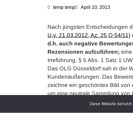
temp temp
April 10, 2013
Nach jüngsten Entscheidungen de
U.v. 21.03.2012, Az. 25 O 54/11)
d.h. auch negative Bewertungen
Rezensionen aufzuführen;
eine
Irreführung, § 5 Abs. 1 Satz 1 
Das OLG Düsseldorf sah in der W
Kundenäußerungen. Das Bewertun
zeichne ein geschöntes Bild von
um eine neutrale Sammlung von
Wettbewerbszentrale;
das Urteil s
Diese Website benutzt 
Die Vorinstanz LG Duisburg führte
"Die Werbung mit dem Bewertungspo
Kundenmeinungen ungefiltert verö