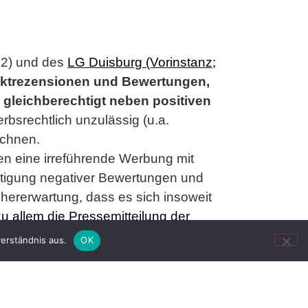
12) und des
LG Duisburg (Vorinstanz;
duktrezensionen und Bewertungen,
 gleichberechtigt neben positiven
rbsrechtlich unzulässig (u.a.
echnen.
en eine irreführende Werbung mit
tigung negativer Bewertungen und
ererwartung, dass es sich insoweit
 zu allem die Pressemitteilung der
erständnis aus.
OK
dem dortigen Portal nicht alle