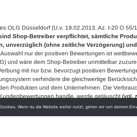
s OLG Düsseldorf (U.v. 19.02.2013, Az. I-20 O 55/
sind Shop-Betreiber verpflichtet, sämtliche Pro
, unverzüglich (ohne zeitliche Verzögerung) und
 Auswahl nur der positiven Bewertungen ist wettbewe
UWG) und wäre dem Shop-Betreiber unmittelbar zuzur
erbung mit nur bzw. bevorzugt positiven Bewertung
gssystem verhindere die gleichwertige Berücksich
 den Produkten und dem Unternehmen. Die Verbrauch
 Kundenbewertungen handle, werde getäuscht
(vgl.
elbst ist noch nicht veröffentlicht).
Cookies. Wenn du die Website weiter nutzt, gehen wir von deinem Einv
 a.a.O. aus:
rtal …. ist jedenfalls solange irreführend, wenn in 
ffentlicht werden.